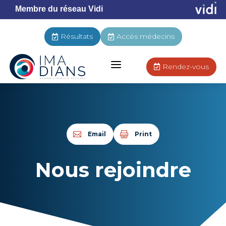
Membre du réseau Vidi
Résultats
Accès médecins


a
Rendez-vous

Email
Print
Nous rejoindre