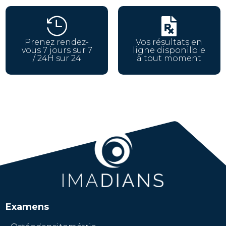


Prenez rendez-
Vos résultats en
vous 7 jours sur 7
ligne disponilble
/ 24H sur 24
à tout moment
Examens