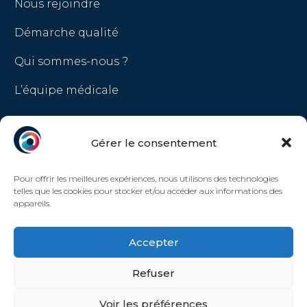
Nous rejoindre
Démarche qualité
Qui sommes-nous ?
L’équipe médicale
LinkedIn
Gérer le consentement
Pour offrir les meilleures expériences, nous utilisons des technologies
Politique de confidentialité
telles que les cookies pour stocker et/ou accéder aux informations des
appareils.
Mentions légales
Accepter
Politique de cookies
Refuser
Voir les préférences