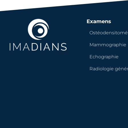
Examens
Ostéodensitomét
Mammographie
Echographie
Radiologie génér