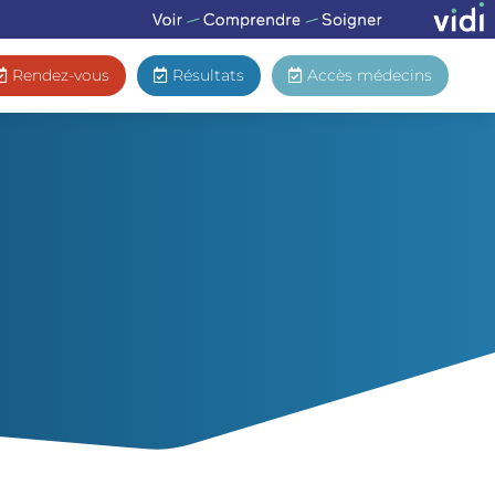
Rendez-vous
Résultats
Accès médecins


