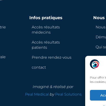
Infos pratiques
Nous 
rie
Accès résultats
Nous 
médecins
Déma
Accès résultats
Qui 
patients
ale
L’équ
Prendre rendez-vous
contact
Pour offrir
les cookies
Imaginé & réalisé par
Peal Medical
by
Peal Solutions
Ac