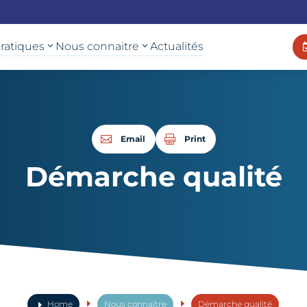
pratiques
Nous connaitre
Actualités
Email
Print
Démarche qualité
E
E
Home
Nous connaitre
Démarche qualité
E