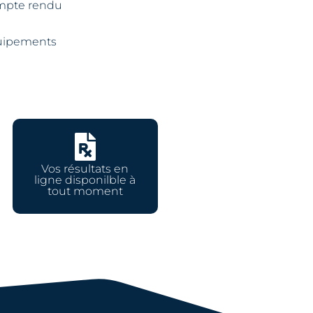
compte rendu
équipements

Vos résultats en
ligne disponilble à
tout moment