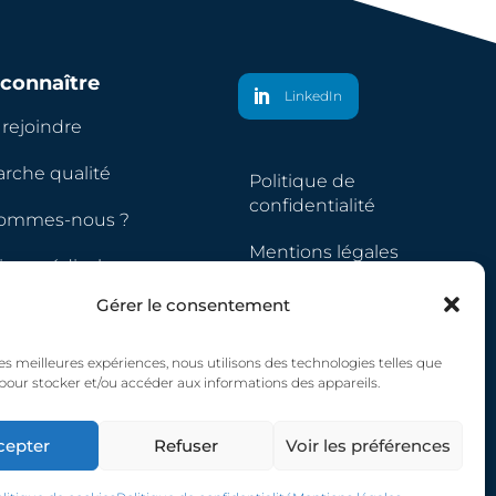
connaître
LinkedIn
rejoindre
rche qualité
Politique de
confidentialité
sommes-nous ?
Mentions légales
ipe médicale
Politique de cookies
Gérer le consentement
 les meilleures expériences, nous utilisons des technologies telles que
 pour stocker et/ou accéder aux informations des appareils.
cepter
Refuser
Voir les préférences