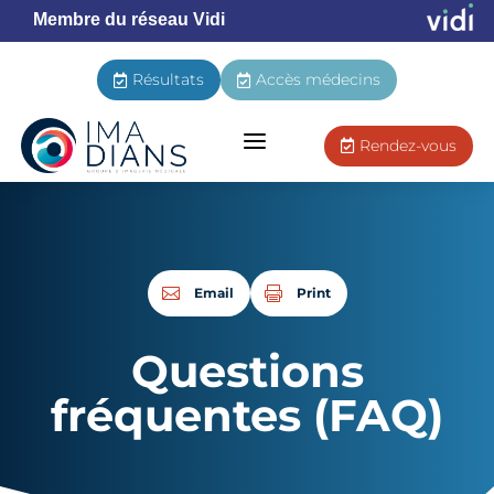
Membre du réseau Vidi
Résultats
Accès médecins


a
Rendez-vous

Email
Print
Questions
fréquentes (FAQ)