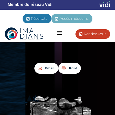
Membre du réseau Vidi
Résultats
Accès médecins


a
Rendez-vous

Email
Print