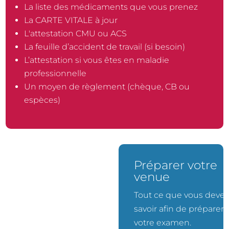
La liste des médicaments que vous prenez
La CARTE VITALE à jour
L'attestation CMU ou ACS
La feuille d’accident de travail (si besoin)
L’attestation si vous êtes en maladie
professionnelle
Un moyen de règlement (chèque, CB ou
espèces)
Prendre rendez-
Préparer votre
vous
venue
Simple et rapide quelques
Tout ce que vous devez
clics suffisent.
savoir afin de préparer
votre examen.