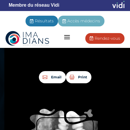
Membre du réseau Vidi
Résultats
Accès médecins


a
Rendez-vous

Email
Print