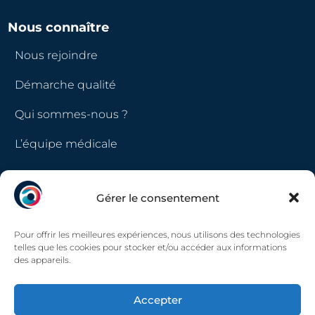
Nous connaître
Nous rejoindre
Démarche qualité
Qui sommes-nous ?
L’équipe médicale
LinkedIn
Gérer le consentement
Pour offrir les meilleures expériences, nous utilisons des technologies
Politique de confidentialité
telles que les cookies pour stocker et/ou accéder aux informations
des appareils.
Mentions légales
Accepter
Politique de cookies