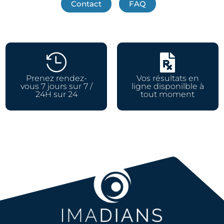
Contact
FAQ


Prenez rendez-
Vos résultats en
vous 7 jours sur 7 /
ligne disponilble à
24H sur 24
tout moment