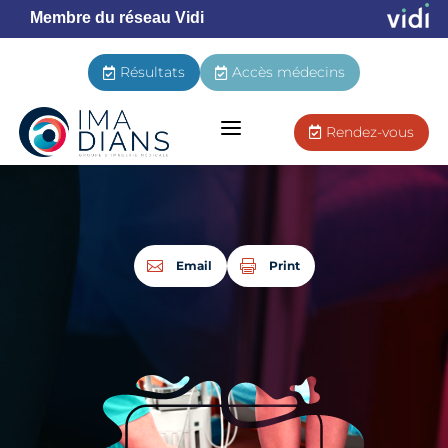
Membre du réseau Vidi
Résultats
Accès médecins


a
Rendez-vous

Email
Print