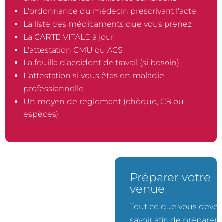
L'ordonnance du médecin prescrivant l'acte.
La liste des médicaments que vous prenez
La CARTE VITALE à jour
L'attestation CMU ou ACS
La feuille d’accident de travail (si besoin)
L’attestation si vous êtes en maladie
professionnelle
Un moyen de règlement (chèque, CB ou
espèces)
Prendre rendez-
Préparer votre
vous
venue
Simple et rapide quelques
Tout ce que vous devez
clics suffisent.
savoir afin de préparer